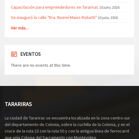
Capacitación para emprendedores en Tarariras
10 julio, 2026
Se inauguró la calle "Dra. Noemí Maino Robatti"
10 julio, 2026
Ver más...
EVENTOS
There are no events at this time.
TARARIRAS
La ciudad de Tarariras se encuentra localizada en la zona centro-sur
del departamento de Colonia, sobre la cuchilla de la Colonia, y en el
cruce de la ruta 22 con la ruta 50 y con la antigua línea de ferrocarril
que unía Colonia del Sacramento con Montevideo.