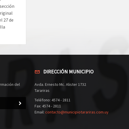
 sección
riginal
el 27 de
lla
DIRECCIÓN MUNICIPIO
rmación del
Avda. Ernesto Mc. Alister 1732
Tarariras
Teléfono: 4574 - 2811
Fax: 4574 - 2811
Email:
contacto@municipiotarariras.com.uy