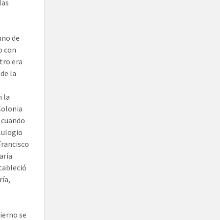
las
uno de
o con
tro era
de la
 la
Colonia
, cuando
Eulogio
Francisco
aría
tableció
ía,
ierno se