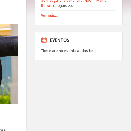
Se inauguró la calle "Dra. Noemí Maino
Robatti"
10 julio, 2026
Ver más...
EVENTOS
There are no events at this time.
as.