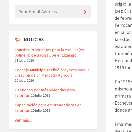
erigió l
juez Cris
de febre
Ferrocar
en la lo
la estac
NOTICIAS
establec
Tránsito: Propuestas para la esquina(ex
también 
palmera) de Bacigalupe e Ituzaingó
Hernánde
21 julio, 2026
1919 fue 
Concejo Municipal recibió proyecto para la
creación de un Mercado Agrícola
10 julio, 2026
En 1915 
mismo añ
Gestiones por más viviendas para
Tarariras
primera 
10 julio, 2026
Etchever
Capacitación para emprendedores en
donde ah
Tarariras
10 julio, 2026
ver más..
Finalmen
Viera, s