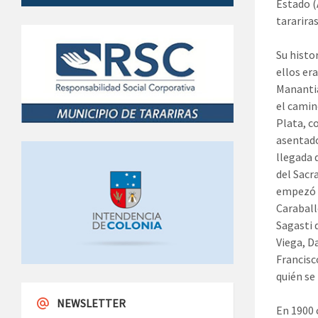
Estado (
tarariras
Su histo
ellos er
Manantia
el camino
Plata, c
asentado
llegada d
del Sacr
empezó l
Caraball
Sagasti 
Viega, D
Francisc
quién se
NEWSLETTER
En 1900 