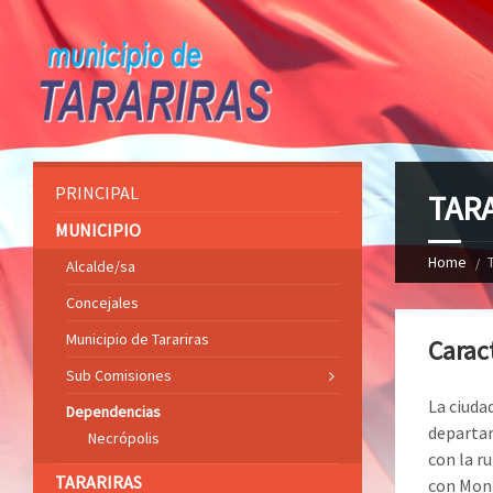
PRINCIPAL
TAR
MUNICIPIO
Home
Alcalde/sa
Concejales
Municipio de Tarariras
Caract
Sub Comisiones
La ciuda
Dependencias
departame
Necrópolis
con la r
TARARIRAS
con Mont