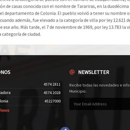
ón de casas conocida con el nombre de Tarariras, en la duodécima
 del departamento de Colonia. El pueblo volvió a tener su nombre o
cuando además, fue elevado a la categoría de villa por ley 12.621 d
 ese año. Más tarde, el 7 de noviembre de 1969, por ley 13.783 la vi
a categoría de ciudad.
ONOS
NEWSLETTER
4574 2811
Recibe todas las novedades e info
Municipio.
dadora
4574 2028
lonia
45227000
fonos