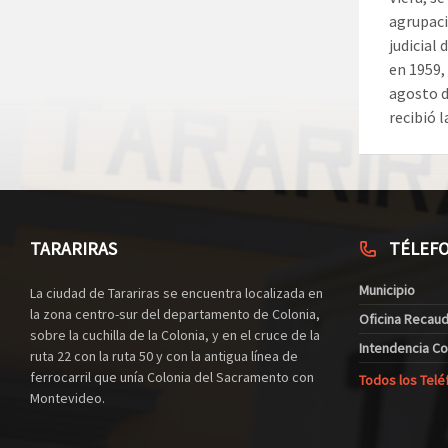
agrupaci
judicial
en 1959, 
agosto de
recibió l
TARARIRAS
TÉLEF
Municipio
La ciudad de Tarariras se encuentra localizada en
la zona centro-sur del departamento de Colonia,
Oficina Recau
sobre la cuchilla de la Colonia, y en el cruce de la
Intendencia Co
ruta 22 con la ruta 50 y con la antigua línea de
ferrocarril que unía Colonia del Sacramento con
Todos los Telé
Montevideo.