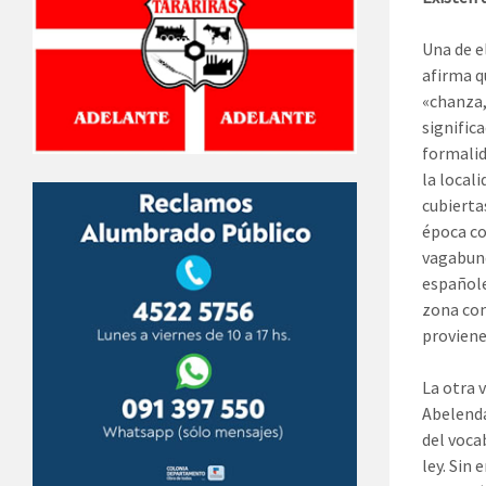
Una de el
afirma qu
«chanza, 
signific
formalid
la local
cubierta
época co
vagabund
españole
zona com
proviene 
La otra v
Abelenda
del voca
ley. Sin