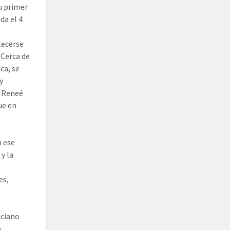
u primer
da el 4
lecerse
 Cerca de
ca, se
y
e Reneé
ue en
n ese
y la
es,
iciano
a