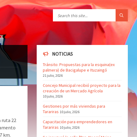
NOTICIAS
Tránsito: Propuestas para la esquina(ex
palmera) de Bacigalupe e Ituzaingó
21 julio, 2026
Concejo Municipal recibió proyecto para la
creación de un Mercado Agrícola
10 julio, 2026
Gestiones por más viviendas para
Tarariras
10 julio, 2026
 ruta 22
Capacitación para emprendedores en
cramento
Tarariras
10 julio, 2026
7 km.