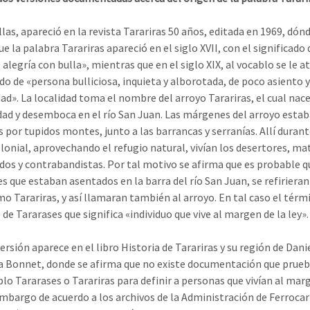
las, apareció en la revista Tarariras 50 años, editada en 1969, dón
e la palabra Tarariras apareció en el siglo XVII, con el significado 
alegría con bulla», mientras que en el siglo XIX, al vocablo se le at
ado de «persona bulliciosa, inquieta y alborotada, de poco asiento y
ad». La localidad toma el nombre del arroyo Tarariras, el cual nace
idad y desemboca en el río San Juan. Las márgenes del arroyo esta
s por tupidos montes, junto a las barrancas y serranías. Allí durant
lonial, aprovechando el refugio natural, vivían los desertores, ma
os y contrabandistas. Por tal motivo se afirma que es probable q
s que estaban asentados en la barra del río San Juan, se refirieran 
o Tarariras, y así llamaran también al arroyo. En tal caso el térm
de Tararases que significa «individuo que vive al margen de la ley».
ersión aparece en el libro Historia de Tarariras y su región de Dani
 Bonnet, donde se afirma que no existe documentación que prueb
blo Tararases o Tarariras para definir a personas que vivían al mar
 embargo de acuerdo a los archivos de la Administración de Ferrocarr