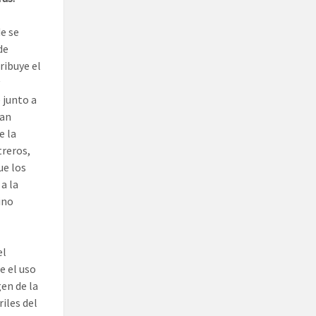
de se
de
ribuye el
 junto a
ban
e la
treros,
ue los
a la
ino
el
e el uso
gen de la
iles del