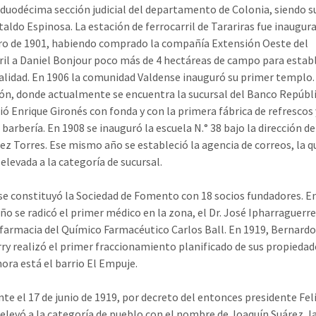
a duodécima sección judicial del departamento de Colonia, siendo s
taldo Espinosa. La estación de ferrocarril de Tarariras fue inaugura
ro de 1901, habiendo comprado la compañía Extensión Oeste del
ril a Daniel Bonjour poco más de 4 hectáreas de campo para estab
calidad. En 1906 la comunidad Valdense inauguró su primer templo.
ión, donde actualmente se encuentra la sucursal del Banco Repúbli
ió Enrique Gironés con fonda y con la primera fábrica de refrescos 
barbería. En 1908 se inauguró la escuela N.° 38 bajo la dirección d
z Torres. Ese mismo año se estableció la agencia de correos, la q
elevada a la categoría de sucursal.
se constituyó la Sociedad de Fomento con 18 socios fundadores. E
o se radicó el primer médico en la zona, el Dr. José Ipharraguerre 
farmacia del Químico Farmacéutico Carlos Ball. En 1919, Bernardo
ry realizó el primer fraccionamiento planificado de sus propiedad
ora está el barrio El Empuje.
te el 17 de junio de 1919, por decreto del entonces presidente Fel
e elevó a la categoría de pueblo con el nombre de Joaquín Suárez, l