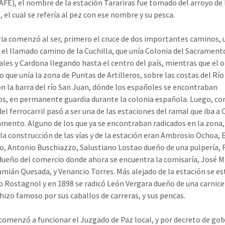
AFE), el nombre de la estación Tarariras fue tomado del arroyo de 
, el cual se refería al pez con ese nombre y su pesca.
ria comenzó al ser, primero el cruce de dos importantes caminos, 
a el llamado camino de la Cuchilla, que unía Colonia del Sacrament
les y Cardona llegando hasta el centro del país, mientras que el o
 que unía la zona de Puntas de Artilleros, sobre las costas del Río 
on la barra del río San Juan, dónde los españoles se encontraban
s, en permanente guardia durante la colonia española. Luego, con
el ferrocarril pasó a ser una de las estaciones del ramal que iba a 
amento. Alguno de los que ya se encontraban radicados en la zona
a construcción de las vías y de la estación eran Ambrosio Ochoa, 
o, Antonio Buschiazzo, Salustiano Lostao dueño de una pulpería, 
dueño del comercio donde ahora se encuentra la comisaría, José M
amián Quesada, y Venancio Torres. Más alejado de la estación se es
o Rostagnol y en 1898 se radicó León Vergara dueño de una carnicer
 hizo famoso por sus caballos de carreras, y sus pencas.
comenzó a funcionar el Juzgado de Paz local, y por decreto de gob