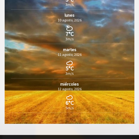
3m/s
lunes
10 agosto, 2026
7°C
3m/s
martes
11 agosto, 2026
5°C
3m/s
miércoles
12 agosto, 2026
6°C
5m/s