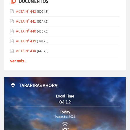
DOCUMENTOS
ACTA Nº 442
(509 kB)
ACTA Nº 441
(514 kB)
ACTA Nº 440
(430 kB)
ACTA Nº 439
(393 kB)
ACTA Nº 438
(648 kB)
ver más..
TARARIRAS AHORA!
Local Time
04:12
Today
9 agosto, 2026
5°C