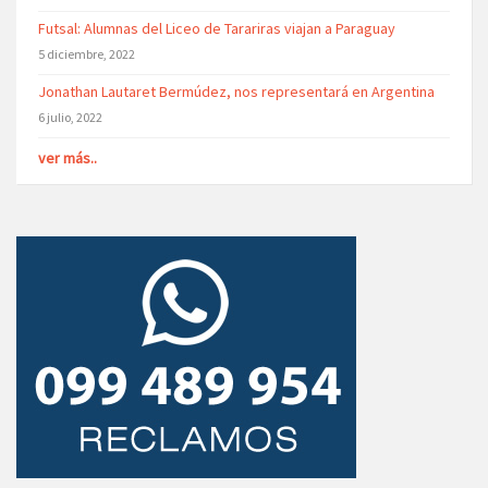
Futsal: Alumnas del Liceo de Tarariras viajan a Paraguay
5 diciembre, 2022
Jonathan Lautaret Bermúdez, nos representará en Argentina
6 julio, 2022
ver más..