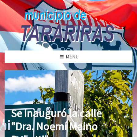
MENU
Se inauguró la calle
"Dra. Noemí Maino