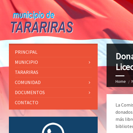
PRINCIPAL
Dona
MUNICIPIO
Lice
TARARIRAS
Home
COMUNIDAD
DOCUMENTOS
CONTACTO
La Comis
donados 
más libr
bibliotec