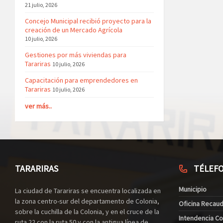
21 julio, 2026
Concejo Municipal recibió proyecto para la
creación de un Mercado Agrícola
10 julio, 2026
Gestiones por más viviendas para
Tarariras
10 julio, 2026
Capacitación para emprendedores en
Tarariras
10 julio, 2026
ver más..
TARARIRAS
TÉLEF
Municipio
La ciudad de Tarariras se encuentra localizada en
la zona centro-sur del departamento de Colonia,
Oficina Recau
sobre la cuchilla de la Colonia, y en el cruce de la
Intendencia Co
ruta 22 con la ruta 50 y con la antigua línea de