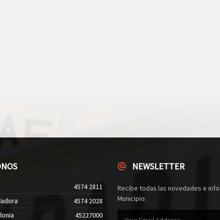
ONOS
NEWSLETTER
4574 2811
Recibe todas las novedades e info
Municipio.
dadora
4574 2028
lonia
45227000