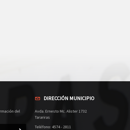
DIRECCIÓN MUNICIPIO
rmación del
Avda. Ernesto Mc. Alister 1732
Tarariras
Teléfono: 4574 - 2811