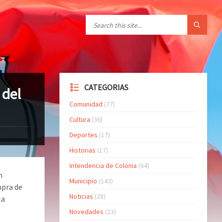
CATEGORIAS
 del
Comunidad
(77)
Cultura
(36)
Deportes
(17)
Historias
(17)
Intendencia de Colonia
(64)
n
Municipio
(143)
mpra de
Noticias
(28)
la
Novedades
(23)