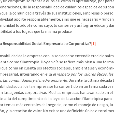
 y un compromiso frente a ellos así como el aprendizaje, por parte
eneraciones, de la responsabilidad de cuidar los espacios de su co
 que la comunidad a través de sus instituciones, empresas o perso
dividual aporte responsablemente, sino que es necesario y funda
omunidad lo adopte como suyo, lo conserve y así lograr educar y da
bilidad a los logros que la misma produce.
la Responsabilidad Social Empresarial o Corporativa?
[1]
nsabilidad de la empresa con la sociedad se entendía tradicional
nte como filantropía. Hoy en día se refiere más bien a una forma
 que toma en cuenta los efectos sociales, ambientales y económic
mpresarial, integrando en ella
el respeto por los valores éticos, las
, las comunidades y el medio ambiente
. Durante la última década 
bilidad social de la empresa se ha convertido en un tema cada ve
en las agendas corporativas. Muchas empresas han avanzado en el
s allá del cumplimiento de la ley o de la acción filantrópica para
ar temas más centrales del negocio, como el manejo de riesgo, la
ón, y la creación de valor. No existe una definición única o totalme