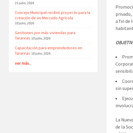
21 julio, 2026
Promocio
Concejo Municipal recibió proyecto para la
privado,
creación de un Mercado Agrícola
a fin de 
10 julio, 2026
habitant
Gestiones por más viviendas para
Tarariras
10 julio, 2026
OBJETIV
Capacitación para emprendedores en
Tarariras
10 julio, 2026
Promo
ver más..
Corporat
sensibil
Coord
sin supe
Ejecu
involucr
La Nueva
de la So