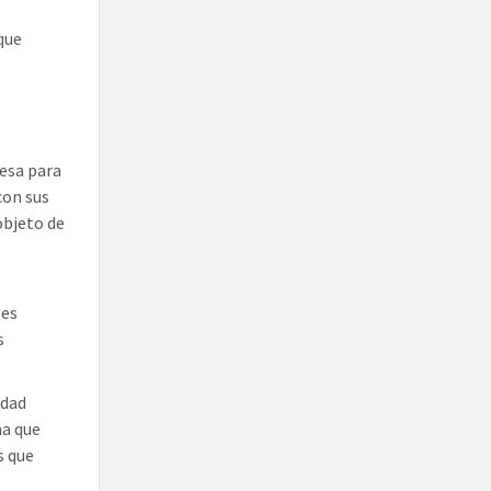
que
esa para
con sus
objeto de
les
s
idad
ma que
s que