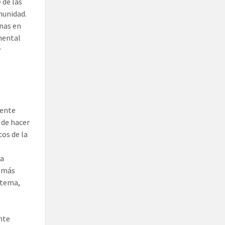
 de las
munidad.
nas en
mental
r
mente
 de hacer
os de la
la
z más
 tema,
nte