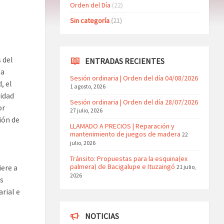
Orden del Día
(22)
Sin categoría
(21)
 del
ENTRADAS RECIENTES
la
Sesión ordinaria | Orden del día 04/08/2026
, el
1 agosto, 2026
idad
Sesión ordinaria | Orden del día 28/07/2026
or
27 julio, 2026
ión de
LLAMADO A PRECIOS | Reparación y
mantenimiento de juegos de madera
22
julio, 2026
Tránsito: Propuestas para la esquina(ex
palmera) de Bacigalupe e Ituzaingó
ere a
21 julio,
2026
s
rial e
NOTICIAS