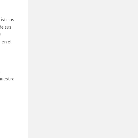
ísticas
de sus
s
 en el
n
muestra