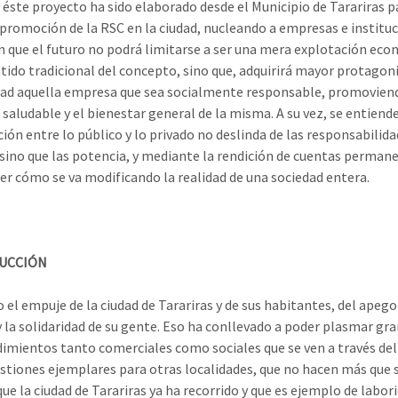
, éste proyecto ha sido elaborado desde el Municipio de Tarariras pa
a promoción de la RSC en la ciudad, nucleando a empresas e institu
n que el futuro no podrá limitarse a ser una mera explotación ec
ntido tradicional del concepto, sino que, adquirirá mayor protago
dad aquella empresa que sea socialmente responsable, promovien
 saludable y el bienestar general de la misma. A su vez, se entiende
ión entre lo público y lo privado no deslinda de las responsabilida
 sino que las potencia, y mediante la rendición de cuentas perman
er cómo se va modificando la realidad de una sociedad entera.
UCCIÓN
 el empuje de la ciudad de Tarariras y de sus habitantes, del apego
y la solidaridad de su gente. Eso ha conllevado a poder plasmar gr
mientos tanto comerciales como sociales que se ven a través de
tiones ejemplares para otras localidades, que no hacen más que 
ue la ciudad de Tarariras ya ha recorrido y que es ejemplo de labor