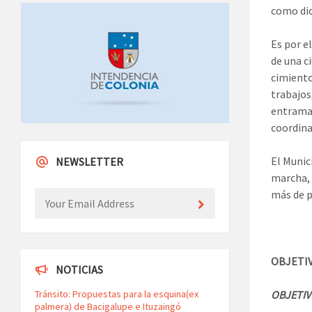
como dic
Es por e
de una c
cimiento
trabajos
entramad
coordina
El Munic
NEWSLETTER
marcha, 
más de p
OBJETI
NOTICIAS
OBJETIV
Tránsito: Propuestas para la esquina(ex
palmera) de Bacigalupe e Ituzaingó