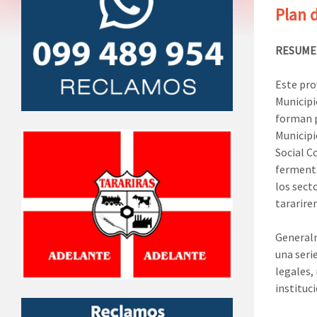
Plan 
RESUME
Este pro
Municipi
forman p
Municipi
Social C
fermenta
los sect
tararire
Generalm
una seri
legales,
instituc