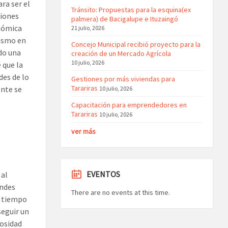
ra ser el
Tránsito: Propuestas para la esquina(ex
ciones
palmera) de Bacigalupe e Ituzaingó
onómica
21 julio, 2026
nismo en
Concejo Municipal recibió proyecto para la
do una
creación de un Mercado Agrícola
10 julio, 2026
 que la
des de lo
Gestiones por más viviendas para
Tarariras
ente se
10 julio, 2026
Capacitación para emprendedores en
Tarariras
10 julio, 2026
ver más
EVENTOS
 al
andes
There are no events at this time.
l tiempo
seguir un
iosidad