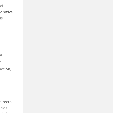
el
orativa,
us
a
.
acción,
directa
acios