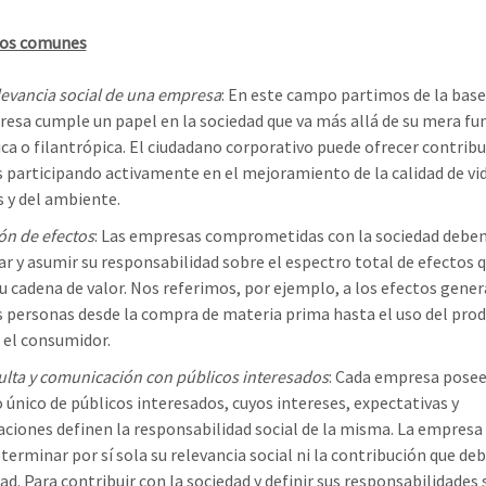
os comunes
levancia social de una empresa
: En este campo partimos de la base
esa cumple un papel en la sociedad que va más allá de su mera fu
a o filantrópica. El ciudadano corporativo puede ofrecer contrib
s participando activamente en el mejoramiento de la calidad de vid
 y del ambiente.
ón de efectos
: Las empresas comprometidas con la sociedad debe
car y asumir su responsabilidad sobre el espectro total de efectos 
u cadena de valor. Nos referimos, por ejemplo, a los efectos gene
s personas desde la compra de materia prima hasta el uso del pro
r el consumidor.
lta y comunicación con públicos interesados
: Cada empresa posee
 único de públicos interesados, cuyos intereses, expectativas y
ciones definen la responsabilidad social de la misma. La empresa
terminar por sí sola su relevancia social ni la contribución que deb
ad. Para contribuir con la sociedad y definir sus responsabilidades 