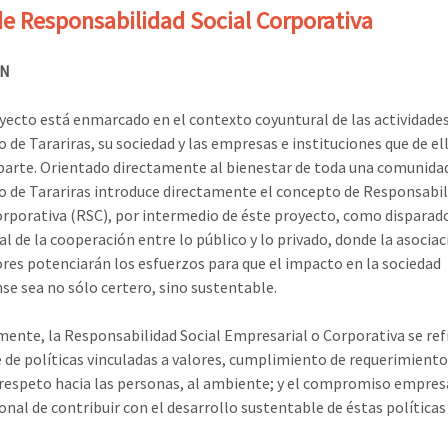
de Responsabilidad Social Corporativa
N
yecto está enmarcado en el contexto coyuntural de las actividades
o de Tarariras, su sociedad y las empresas e instituciones que de el
arte. Orientado directamente al bienestar de toda una comunidad
o de Tarariras introduce directamente el concepto de Responsabil
orporativa (RSC), por intermedio de éste proyecto, como disparad
l de la cooperación entre lo público y lo privado, donde la asociac
ores potenciarán los esfuerzos para que el impacto en la sociedad
nse sea no sólo certero, sino sustentable.
ente, la Responsabilidad Social Empresarial o Corporativa se refi
e de políticas vinculadas a valores, cumplimiento de requerimiento
 respeto hacia las personas, al ambiente; y el compromiso empresa
ional de contribuir con el desarrollo sustentable de éstas políticas