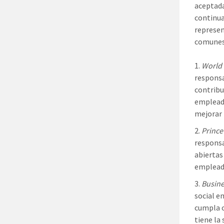
aceptada
continua
represen
comunes 
World 
responsa
contribu
empleado
mejorar l
Prince
responsa
abiertas
empleado
Busine
social e
cumpla o
tiene la