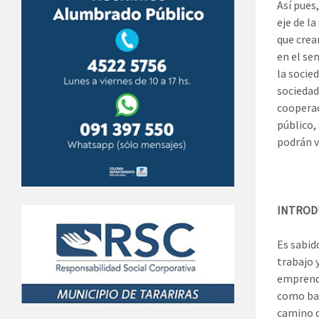
Así pues
eje de l
que crea
en el se
la socie
sociedad
cooperac
público,
podrán v
INTROD
Es sabido
trabajo 
emprendi
como bas
camino q