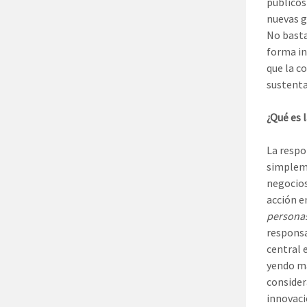
públicos
nuevas g
No basta
forma in
que la c
sustenta
¿Qué es 
La respo
simpleme
negocios
acción e
personas
responsa
central 
yendo má
consider
innovaci