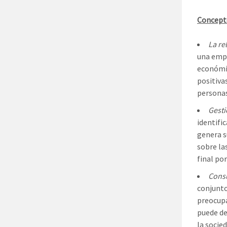
Concept
La re
una empr
económic
positiva
personas
Gesti
identifi
genera s
sobre la
final po
Consu
conjunto
preocupa
puede de
la socied