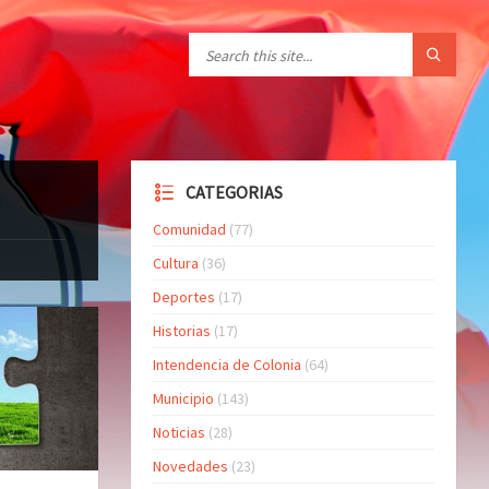
CATEGORIAS
Comunidad
(77)
Cultura
(36)
Deportes
(17)
Historias
(17)
Intendencia de Colonia
(64)
Municipio
(143)
Noticias
(28)
Novedades
(23)