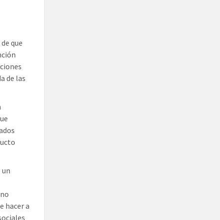
 de que
nción
uciones
a de las
n
que
rados
ducto
 un
 no
e hacer a
sociales