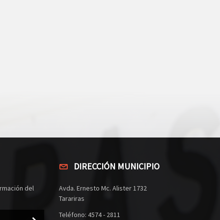
DIRECCIÓN MUNICIPIO
rmación del
Avda. Ernesto Mc. Alister 1732
Tarariras
Teléfono: 4574 - 2811