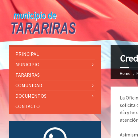
PRINCIPAL
Cred
MUNICIPIO
Home
TARARIRAS
COMUNIDAD
DOCUMENTOS
La Ofici
solicita
CONTACTO
día y ho
atención
Asimismo