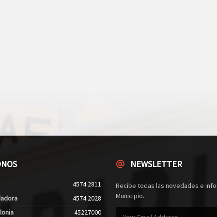
ONOS
NEWSLETTER
4574 2811
Recibe todas las novedades e info
Municipio.
dadora
4574 2028
lonia
45227000