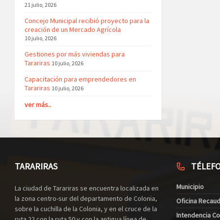
21 julio, 2026
Concejo Municipal recibió proyecto para la
creación de un Mercado Agrícola
10 julio, 2026
Gestiones por más viviendas para
Tarariras
10 julio, 2026
Capacitación para emprendedores en
Tarariras
10 julio, 2026
ver más..
TARARIRAS
TÉLEF
Municipio
La ciudad de Tarariras se encuentra localizada en
la zona centro-sur del departamento de Colonia,
Oficina Recau
sobre la cuchilla de la Colonia, y en el cruce de la
Intendencia Co
ruta 22 con la ruta 50 y con la antigua línea de