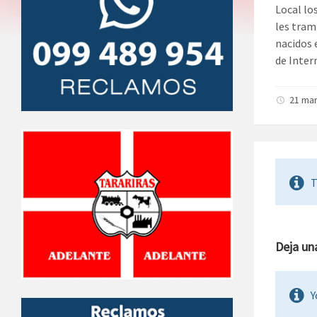
Local los
les tram
nacidos 
de Inter
21 mar
T
Deja un
Y