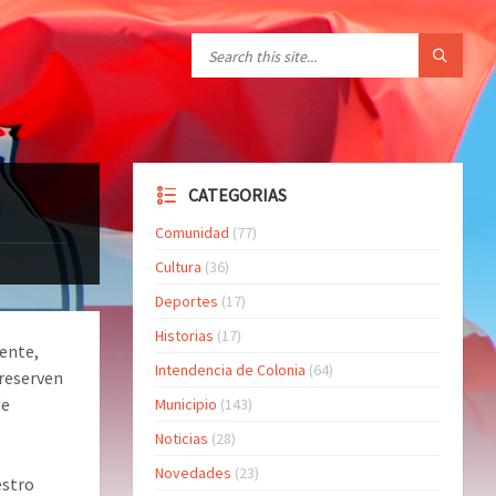
CATEGORIAS
Comunidad
(77)
Cultura
(36)
Deportes
(17)
Historias
(17)
mente,
Intendencia de Colonia
(64)
 reserven
de
Municipio
(143)
Noticias
(28)
Novedades
(23)
estro