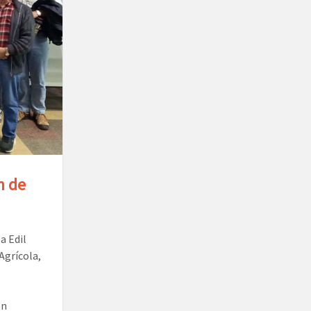
n de
a Edil
Agrícola,
ón