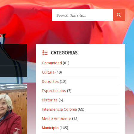
CATEGORIAS
Comunidad
(81)
Cultura
(40)
Deportes
(12)
Espectaculos
(7)
Historias
(5)
Intendencia Colonia
(69)
Medio Ambiente
(15)
Municipio
(105)