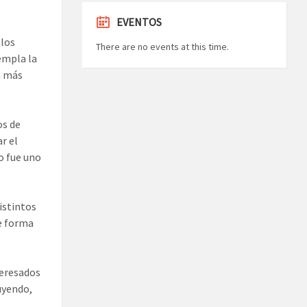
EVENTOS
 los
There are no events at this time.
empla la
a más
os de
r el
o fue uno
istintos
e forma
teresados
uyendo,