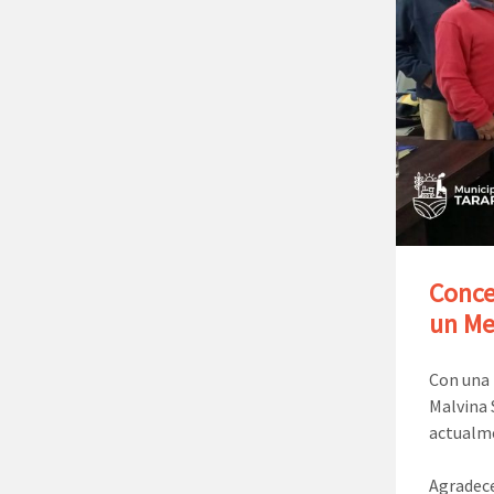
Conce
un Me
Con una 
Malvina 
actualme
Agradece