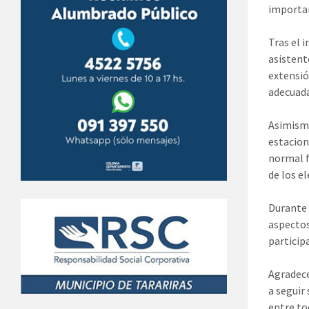
importan
Tras el 
asistent
extensió
adecuada
Asimismo
estacion
normal f
de los e
Durante 
aspectos
particip
Agradece
a seguir
entre to