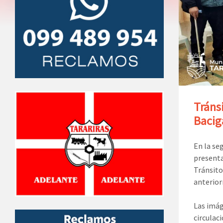
Tráns
Bacig
En la se
presenta
Tránsito
anterior
Las imág
circulac