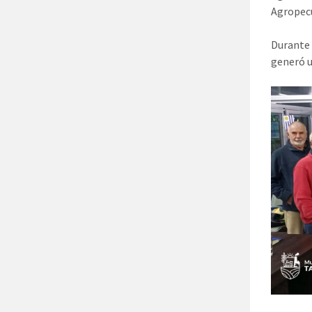
Agropecu
Durante l
generó u