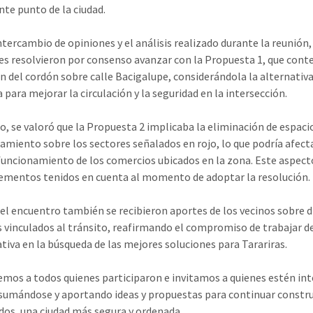
te punto de la ciudad.
intercambio de opiniones y el análisis realizado durante la reunión,
es resolvieron por consenso avanzar con la Propuesta 1, que cont
n del cordón sobre calle Bacigalupe, considerándola la alternativ
 para mejorar la circulación y la seguridad en la intersección.
, se valoró que la Propuesta 2 implicaba la eliminación de espaci
amiento sobre los sectores señalados en rojo, lo que podría afecta
uncionamiento de los comercios ubicados en la zona. Este aspect
lementos tenidos en cuenta al momento de adoptar la resolución.
el encuentro también se recibieron aportes de los vecinos sobre d
 vinculados al tránsito, reafirmando el compromiso de trabajar d
ativa en la búsqueda de las mejores soluciones para Tarariras.
mos a todos quienes participaron e invitamos a quienes estén in
 sumándose y aportando ideas y propuestas para continuar constr
dos, una ciudad más segura y ordenada