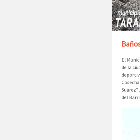
Baños
El Munic
de la ci
deportiv
Cosechan
Suárez”.
del Barr