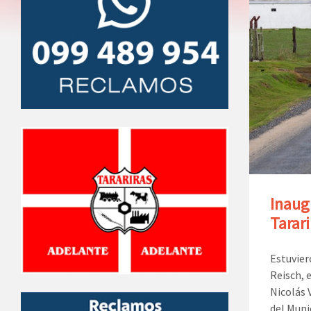
Inaug
Tarari
Estuvier
Reisch, 
Nicolás 
del Muni