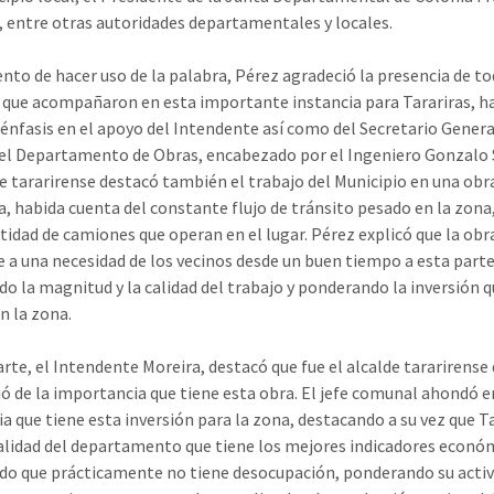
 entre otras autoridades departamentales y locales.
to de hacer uso de la palabra, Pérez agradeció la presencia de t
 que acompañaron en esta importante instancia para Tarariras, h
 énfasis en el apoyo del Intendente así como del Secretario General
el Departamento de Obras, encabezado por el Ingeniero Gonzalo 
de tararirense destacó también el trabajo del Municipio en una obr
a, habida cuenta del constante flujo de tránsito pesado en la zona
tidad de camiones que operan en el lugar. Pérez explicó que la obr
 a una necesidad de los vecinos desde un buen tiempo a esta parte
do la magnitud y la calidad del trabajo y ponderando la inversión q
n la zona.
arte, el Intendente Moreira, destacó que fue el alcalde tararirense 
ó de la importancia que tiene esta obra. El jefe comunal ahondó e
ia que tiene esta inversión para la zona, destacando a su vez que T
calidad del departamento que tiene los mejores indicadores econó
do que prácticamente no tiene desocupación, ponderando su activ