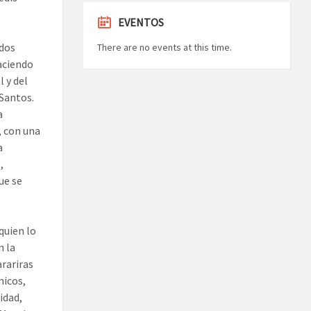
EVENTOS
odos
There are no events at this time.
aciendo
 y del
Santos.
a
, con una
a
,
ue se
quien lo
n la
arariras
micos,
idad,