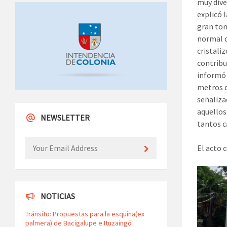
muy dive
explicó 
gran ton
normal d
cristali
contribu
informó 
metros d
señaliza
aquellos
NEWSLETTER
tantos c
El acto 
NOTICIAS
Tránsito: Propuestas para la esquina(ex
palmera) de Bacigalupe e Ituzaingó