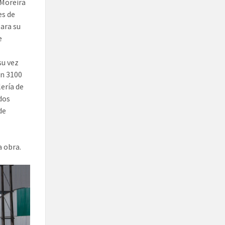
 Moreira
es de
ara su
e
su vez
en 3100
ería de
dos
de
a obra.