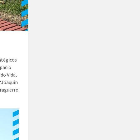
atégicos
spacio
do Vida,
 “Joaquín
rraguerre