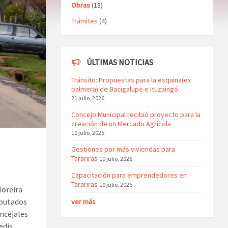
Obras
(18)
Trámites
(4)
ÚLTIMAS NOTICIAS
Tránsito: Propuestas para la esquina(ex
palmera) de Bacigalupe e Ituzaingó
21 julio, 2026
Concejo Municipal recibió proyecto para la
creación de un Mercado Agrícola
10 julio, 2026
Gestiones por más viviendas para
Tarariras
10 julio, 2026
Capacitación para emprendedores en
Tarariras
10 julio, 2026
Moreira
iputados
ver más
oncejales
edis