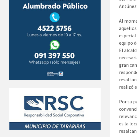
Antúnez,
Al momen
aquellos
especial
equipo d
El alcal
necesari
gran can
responde
resaltan
realizó e
Por su p
convenci
relevanc
es la lo
resaltan