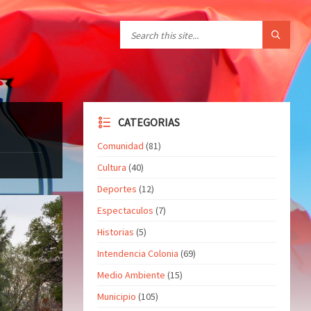
CATEGORIAS
Comunidad
(81)
Cultura
(40)
Deportes
(12)
Espectaculos
(7)
Historias
(5)
Intendencia Colonia
(69)
Medio Ambiente
(15)
Municipio
(105)