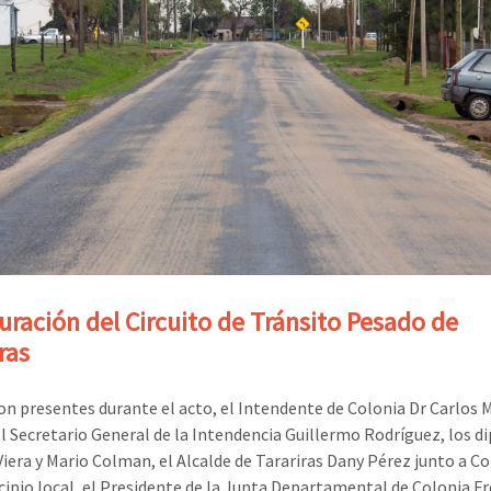
uración del Circuito de Tránsito Pesado de
ras
on presentes durante el acto, el Intendente de Colonia Dr Carlos 
el Secretario General de la Intendencia Guillermo Rodríguez, los d
Viera y Mario Colman, el Alcalde de Tarariras Dany Pérez junto a C
cipio local, el Presidente de la Junta Departamental de Colonia Fr