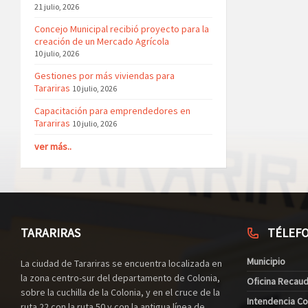
21 julio, 2026
Concejo Municipal recibió proyecto para la
creación de un Mercado Agrícola
10 julio, 2026
Gestiones por más viviendas para
Tarariras
10 julio, 2026
Capacitación para emprendedores en
Tarariras
10 julio, 2026
ver más..
TARARIRAS
TÉLEF
Municipio
La ciudad de Tarariras se encuentra localizada en
la zona centro-sur del departamento de Colonia,
Oficina Recau
sobre la cuchilla de la Colonia, y en el cruce de la
Intendencia Co
ruta 22 con la ruta 50 y con la antigua línea de