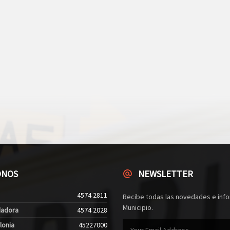
ONOS
NEWSLETTER
4574 2811
Recibe todas las novedades e info
Municipio.
dadora
4574 2028
lonia
45227000