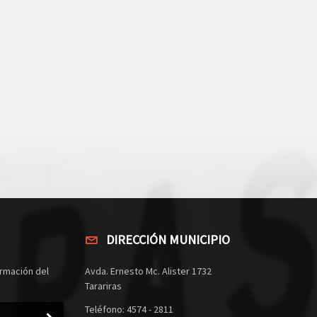
DIRECCIÓN MUNICIPIO
rmación del
Avda. Ernesto Mc. Alister 1732
Tarariras
Teléfono: 4574 - 2811