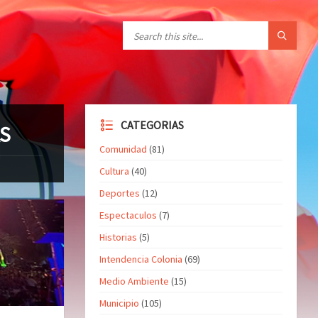
CATEGORIAS
AS
Comunidad
(81)
Cultura
(40)
Deportes
(12)
Espectaculos
(7)
Historias
(5)
Intendencia Colonia
(69)
Medio Ambiente
(15)
Municipio
(105)