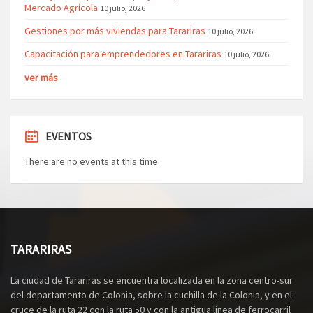
Mercado Agrícola
10 julio, 2026
Gestiones por más viviendas para Tarariras
10 julio, 2026
Capacitación para emprendedores en Tarariras
10 julio, 2026
ver más
EVENTOS
There are no events at this time.
TARARIRAS
La ciudad de Tarariras se encuentra localizada en la zona centro-sur
del departamento de Colonia, sobre la cuchilla de la Colonia, y en el
cruce de la ruta 22 con la ruta 50 y con la antigua línea de ferrocarril