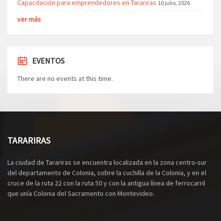
Capacitación para emprendedores en Tarariras
10 julio, 2026
ver más
EVENTOS
There are no events at this time.
TARARIRAS
La ciudad de Tarariras se encuentra localizada en la zona centro-sur
del departamento de Colonia, sobre la cuchilla de la Colonia, y en el
cruce de la ruta 22 con la ruta 50 y con la antigua línea de ferrocarril
que unía Colonia del Sacramento con Montevideo.