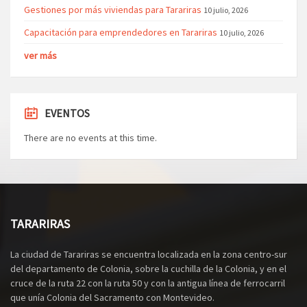
Gestiones por más viviendas para Tarariras
10 julio, 2026
Capacitación para emprendedores en Tarariras
10 julio, 2026
ver más
EVENTOS
There are no events at this time.
TARARIRAS
La ciudad de Tarariras se encuentra localizada en la zona centro-sur
del departamento de Colonia, sobre la cuchilla de la Colonia, y en el
cruce de la ruta 22 con la ruta 50 y con la antigua línea de ferrocarril
que unía Colonia del Sacramento con Montevideo.