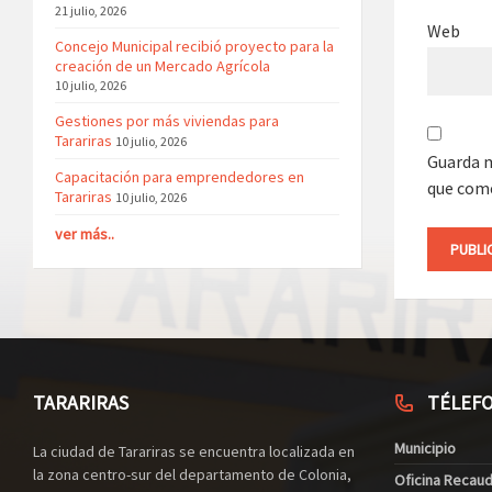
21 julio, 2026
Web
Concejo Municipal recibió proyecto para la
creación de un Mercado Agrícola
10 julio, 2026
Gestiones por más viviendas para
Tarariras
10 julio, 2026
Guarda m
Capacitación para emprendedores en
que com
Tarariras
10 julio, 2026
ver más..
TARARIRAS
TÉLEF
Municipio
La ciudad de Tarariras se encuentra localizada en
la zona centro-sur del departamento de Colonia,
Oficina Recau