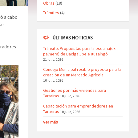
Obras
(18)
Trámites
(4)
vó a cabo
se
ÚLTIMAS NOTICIAS
oradores
Tránsito: Propuestas para la esquina(ex
palmera) de Bacigalupe e Ituzaingó
21 julio, 2026
Concejo Municipal recibió proyecto para la
creación de un Mercado Agrícola
10 julio, 2026
Gestiones por más viviendas para
Tarariras
10 julio, 2026
Capacitación para emprendedores en
Tarariras
10 julio, 2026
ver más