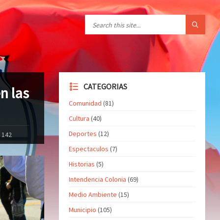
CATEGORIAS
n las
Comunidad
(81)
Cultura
(40)
Deportes
(12)
 142
Espectaculos
(7)
Historias
(5)
Intendencia Colonia
(69)
Medio Ambiente
(15)
Municipio
(105)