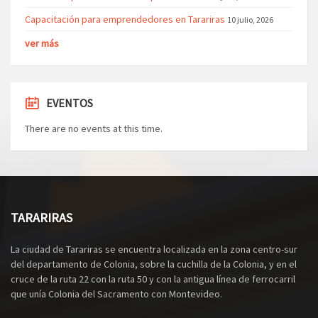
Capacitación para emprendedores en Tarariras
10 julio, 2026
ver más
EVENTOS
There are no events at this time.
TARARIRAS
La ciudad de Tarariras se encuentra localizada en la zona centro-sur
del departamento de Colonia, sobre la cuchilla de la Colonia, y en el
cruce de la ruta 22 con la ruta 50 y con la antigua línea de ferrocarril
que unía Colonia del Sacramento con Montevideo.